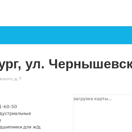
ург, ул. Чернышевско
ского, д. 7
загрузка карты...
1-60-50
ндустриальные
и
одшипники для ж/д